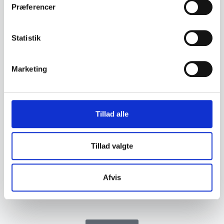
Det vigtigste er, at du holder dig aktiv. Du bør
Præferencer
være opmærksom på ensformige og uheldige
arbejdsstillinger, holde små pauser i arbejdet
Statistik
og bevæge dig
Det er også vigtigt at finde ud af, om der kan
være psykiske årsager til, at du spænder i
Marketing
muskulaturen. Du bør reducere stress
I mange tilfælde spænder du musklerne, uden
at du er klar over det. Derfor bør du være
Tillad alle
opmærksom på arbejdsstillinger og
kropsholdning
Lyt til de signaler, kroppen sender
Tillad valgte
Sygemelding bør undgås
Medicin hjælper kun i meget kort periode og
bør undgås
Afvis
Kontakt din fysioterapeut hvis du vil vide mere.