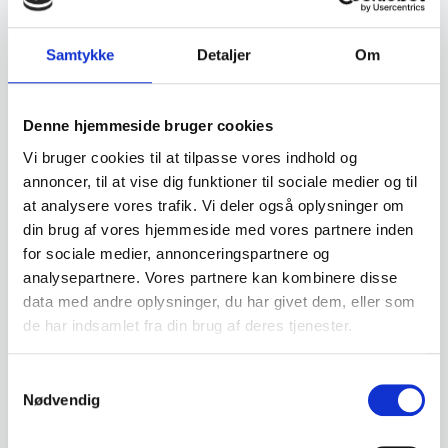
For nogle kan nakke- og
skuldersmerter
opstå
pludseligt. Som regel kommer smerterne dog
Samtykke
Detaljer
Om
gradvist. Det sker ofte på grund af en række
uheldige sidde-, løfte-, stå- og liggestillinger. Andre
Denne hjemmeside bruger cookies
almindelige holdningsproblemer, som kan give
smerter er:
Vi bruger cookies til at tilpasse vores indhold og
annoncer, til at vise dig funktioner til sociale medier og til
Stå med løftede skuldre og hagen skudt
at analysere vores trafik. Vi deler også oplysninger om
fremover
din brug af vores hjemmeside med vores partnere inden
Arbejde med hovedet nedad i lange perioder,
for sociale medier, annonceringspartnere og
fx når du kigger på telefon eller tablet
analysepartnere. Vores partnere kan kombinere disse
data med andre oplysninger, du har givet dem, eller som
Dårlig holdning når du sidder
de har indsamlet fra din brug af deres tjenester.
Sove på maven
For at forebygge og forbedre smerter i nakke og
Samtykkevalg
Nødvendig
skulder er der en række ting, du selv kan gøre: